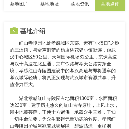
墓地图片
墓地地址
墓地资讯
墓地点评
墓地介绍
红山寺陵园地处孝感城区东部、素有“小汉口”之称
的三汊镇，与蜚声荆楚的杨店桃花驿小镇毗连，距武
汉中心城区50公里、天河国际机场32公里，京珠高速
与汉十高速在此互通，京广铁路与孝天公路贯穿全
境，孝感红山寺陵园建设中的孝汉高速与即将通车的
孝汉城际轻轨，将真正实现与武汉城市资源共享，升
值潜力巨大。
湖北孝感红山寺陵园占地面积1300亩，水面面积
达230亩，建于历史悠久的红山古寺原址，上风上水，
园中地藏菩萨，正使十方诸佛，承载众生苦难，了知
一切生命法要，为众生获得无量功德的救度。孝感红
山寺陵园护城河宛若城墙屏障，碧波荡漾，垂柳婀