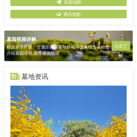
高德地图
腾讯地图
墓园视频讲解
点击了
根据易学环境、交通距离、墓地价格等因素综合来给您
介绍墓园堪舆,推荐堪舆陵园
解
墓地资讯