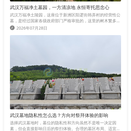
武汉万福净土墓园，一方清凉地 永恒寄托思念心
武汉万福净土陵园，这座位于新洲区阳逻街韩弄村的经营性公
墓，是经过国家各级政府部门严格审批的，这里的树木繁多，
构成了天然的绿色屏障，让整个园区环境安静舒适，仿佛置身
2026年07月28日
于一个清凉的世界
武汉墓地隐私性怎么选？方向对祭拜体验的影响
选择武汉墓地时，墓位的隐私性和方向虽然不是唯一决定因
素，但会直接影响日后的祭扫体验。合理的墓区布局、适宜的