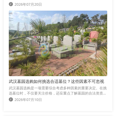
绿化隔离、安静的环境以及良好的采光和通风，都能够让家属
2026年07月20日
在祭拜时拥有更加舒适、庄重的氛围。
武汉墓园选购如何挑选合适墓位？这些因素不可忽视
武汉墓园选购是一项需要综合考虑多种因素的重要决定。在挑
选墓位时，不仅要关注价格，还应重点了解墓园的合法资质、
园区环境、交通条件、管理水平、收费标准以及后续服务等内
2026年07月10日
容。