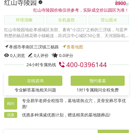
红山寺陵园
8900
红山寺陵园价格仅供参考，实际成交价以园区为准！
环境清幽
生机盎然
背山面水
红山寺陵园地处孝感城区东部、素有“小汉口”之称的三汊镇，与蜚声
荆楚的杨店桃花驿小镇毗连，距武汉中心城区50公里、天河国际机
场32公里，京珠高速与汉十高速在此互通
孝感市孝南区三汊镇三杨路
查看地图
0
人浏览
0人评价
0.0评分
400-0396144
24小时专属热线
在线咨询
预约看墓
专业解答墓地相关问题
1对1专属顾问全程免费
专业易学老师全程指导，墓地堪舆点穴，灵骨安葬尽享优
顾问
惠!
优惠多种满减优惠计划，赠送精美的墓地随葬品!
优惠